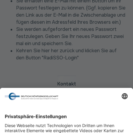
Sie erhalten eine E-Mail mit einem Button um Ihr
Passwort festlegen zu können. (Ggf. kopieren Sie
den Link aus der E-Mail in die Zwischenablage und
fügen diesen im Adressfeld Ihres Browsers ein.)
Sie werden aufgefordert ein neues Passwort
festzulegen. Geben Sie Ihr neues Passwort zwei
mal ein und speichern Sie.
Kehren Sie hier her zurück und klicken Sie auf
den Button "RadiSSO-Login"
Kontakt