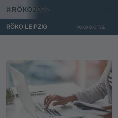
#
RÖKO2027
RÖKO LEIPZIG
RÖKO
DIGITAL