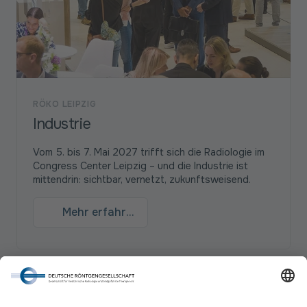
RÖKO LEIPZIG
Industrie
Vom 5. bis 7. Mai 2027 trifft sich die Radiologie im
Congress Center Leipzig – und die Industrie ist
mittendrin: sichtbar, vernetzt, zukunftsweisend.
Mehr erfahren