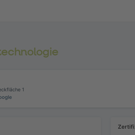
technologie
ckfläche 1
oogle
Zertif