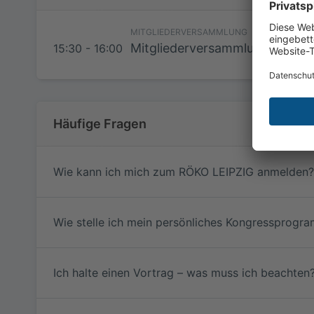
werden, falls 
Minuten beginn
MITGLIEDERVERSAMMLUNG
Findet das Web
Mitgliederversammlung
15:30 - 16:00
kommen Sie ku
am Webinar te
RadiSSO
Häufige Fragen
Wie kann ich mich zum RÖKO LEIPZIG anmelden?
RadiSSO
Wie stelle ich mein persönliches Kongresspro
Ich halte einen Vortrag – was muss ich beachten
RadiSSO