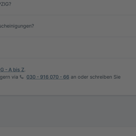
PZIG?
scheinigungen?
G - A bis Z
.
 gern via
030 - 916 070 - 66
an oder schreiben Sie