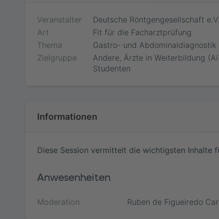
Veranstalter
Deutsche Röntgengesellschaft e.V
Art
Fit für die Facharztprüfung
Thema
Gastro- und Abdominaldiagnostik
Zielgruppe
Andere, Ärzte in Weiterbildung (Ai
Studenten
Informationen
Jetzt tei
Diese Session vermittelt die wichtigsten Inhalt
Bitte loggen S
Webinar zu be
werden, falls 
Anwesenheiten
Minuten beginn
Kongresst
Findet das Web
Moderation
Ruben de Figueiredo Car
kommen Sie ku
am Webinar te
Als Teilnehme