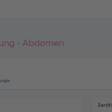
üfung - Abdomen
oogle
Zertif