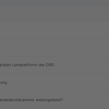
Bitte beachten Sie die
Datenschutzhinw
Jetzt teilnehmen
-Login
gitalen Lernplattform der DRG
gung
andesärztekammer weitergeleitet?