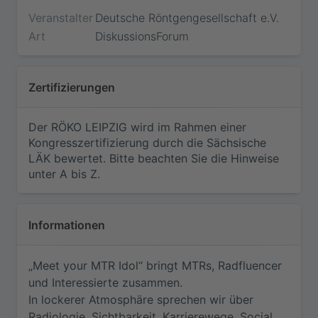
Veranstalter
Deutsche Röntgengesellschaft e.V.
Art
DiskussionsForum
Zertifizierungen
Der RÖKO LEIPZIG wird im Rahmen einer
Kongresszertifizierung durch die Sächsische
LÄK bewertet. Bitte beachten Sie die Hinweise
unter
A bis Z
.
Informationen
Jetzt teilnehmen
Bitte loggen Sie sich ein, um Ihre Teilnahme an
„Meet your MTR Idol“ bringt MTRs, Radfluencer
diesem Webinar zu bestätigen. Sie sind dann
vorgemerkt und werden, falls das Webinar innerhalb
und Interessierte zusammen.
der nächsten 10 Minuten beginnt, sofort
In lockerer Atmosphäre sprechen wir über
weitergeleitet.
Radiologie, Sichtbarkeit, Karrierewege, Social