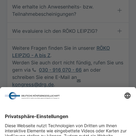
Wie erhalte ich Anwesenheits- bzw.
Teilnahmebescheinigungen?
Wie evaluiere ich den RÖKO LEIPZIG?
Weitere Fragen finden Sie in unserer
RÖKO
LEIPZIG - A bis Z
.
Werden Sie auch dort nicht fündig, rufen Sie uns
gern via
030 - 916 070 - 66
an oder
schreiben Sie eine E-Mail an
kongress@drg.de
.